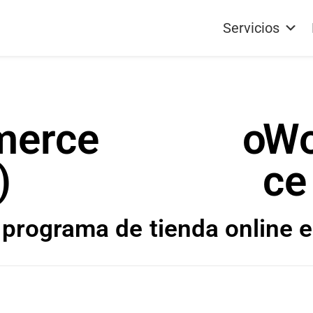
Servicios
merce
o
W
)
ce
 programa de
tienda online e