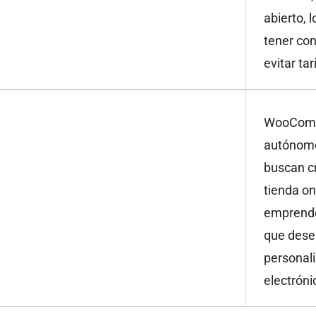
abierto, 
tener con
evitar ta
WooComm
autónomo
buscan cr
tienda on
emprend
que desea
personali
electróni