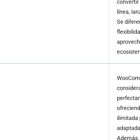
convertir
línea, l
Se difere
flexibili
aprovech
ecosiste
WooComm
considera
perfecta
ofreciend
ilimitada
adaptada
Además, 