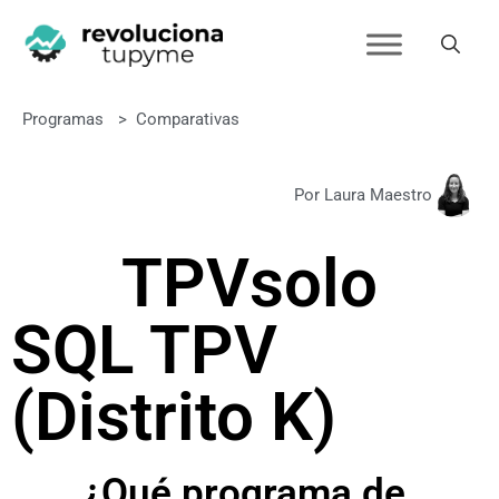
Programas
>
Comparativas
Por Laura Maestro
TPVsol
o
SQL TPV
(Distrito K)
¿Qué programa de