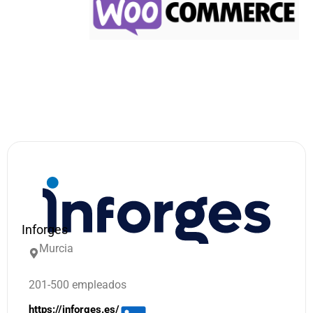
Inforges
Murcia
201-500 empleados
https://inforges.es/