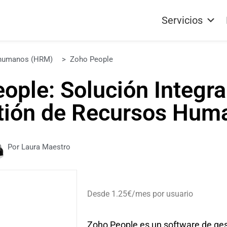
Servicios
 humanos (HRM)
>
Zoho People
ople: Solución Integral
tión de Recursos Hum
Por Laura Maestro
Desde 1.25€/mes por usuario
Zoho People es un software de ge