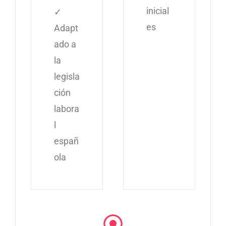
inicial
✓
es
Adapt
ado a
la
legisla
ción
labora
l
españ
ola