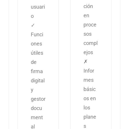
ción
usuari
en
o
proce
✓
sos
Funci
compl
ones
ejos
útiles
✗
de
Infor
firma
mes
digital
básic
y
os en
gestor
los
docu
plane
ment
s
al