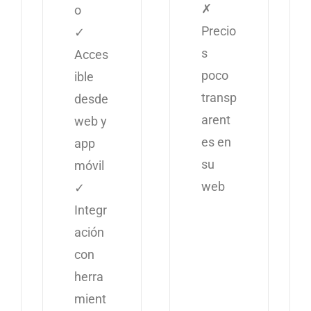
✗
o
Precio
✓
s
Acces
poco
ible
transp
desde
arent
web y
es en
app
su
móvil
web
✓
Integr
ación
con
herra
mient