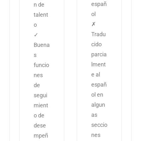
españ
n de
ol
talent
✗
o
Tradu
✓
cido
Buena
parcia
s
lment
funcio
e al
nes
españ
de
ol en
segui
algun
mient
as
o de
seccio
dese
nes
mpeñ