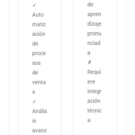
de
✓
apren
Auto
dizaje
matiz
pronu
ación
nciad
de
a
proce
✗
sos
Requi
de
ere
venta
integr
s
ación
✓
técnic
Anális
a
is
avanz