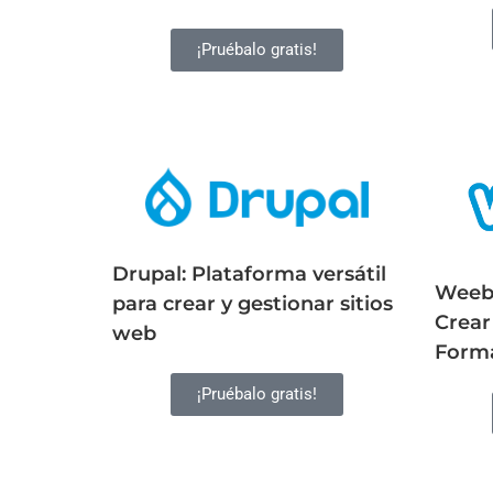
¡Pruébalo gratis!
Drupal: Plataforma versátil
Weebl
para crear y gestionar sitios
Crear
web
Forma
¡Pruébalo gratis!