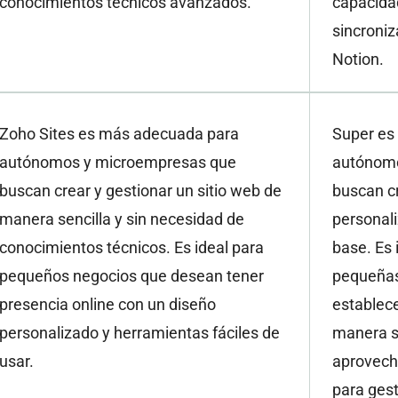
conocimientos técnicos avanzados.
capacida
sincroni
Notion.
Zoho Sites es más adecuada para
Super es
autónomos y microempresas que
autónomo
buscan crear y gestionar un sitio web de
buscan c
manera sencilla y sin necesidad de
personal
conocimientos técnicos. Es ideal para
base. Es 
pequeños negocios que desean tener
pequeña
presencia online con un diseño
establece
personalizado y herramientas fáciles de
manera se
usar.
aprovecha
para gest