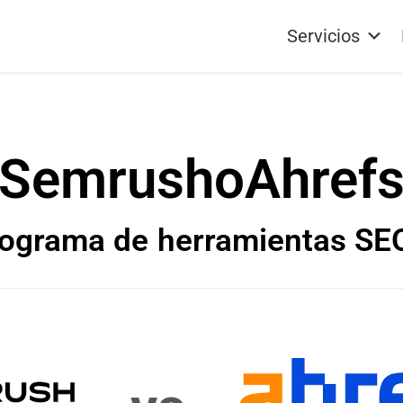
Servicios
Semrush
o
Ahref
rograma de
herramientas SEO