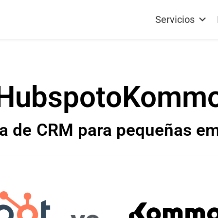
Servicios
Hubspot
o
Komm
a de
CRM para pequeñas emp