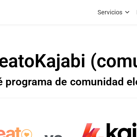
Servicios
eat
o
Kajabi (com
é programa de
comunidad el