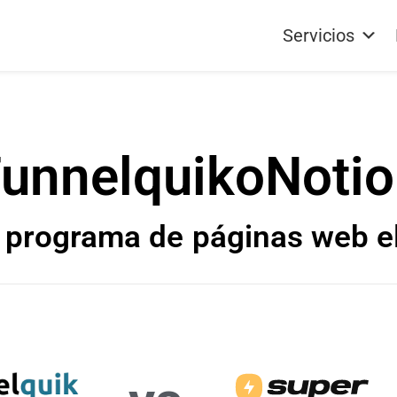
Servicios
unnelquik
o
Noti
 programa de
páginas web e