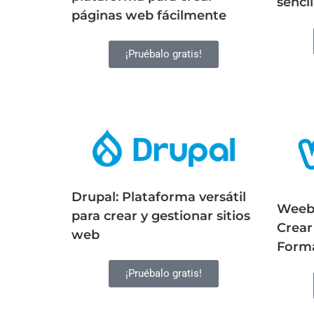
sencil
páginas web fácilmente
¡Pruébalo gratis!
Drupal: Plataforma versátil
Weebl
para crear y gestionar sitios
Crear
web
Forma
¡Pruébalo gratis!