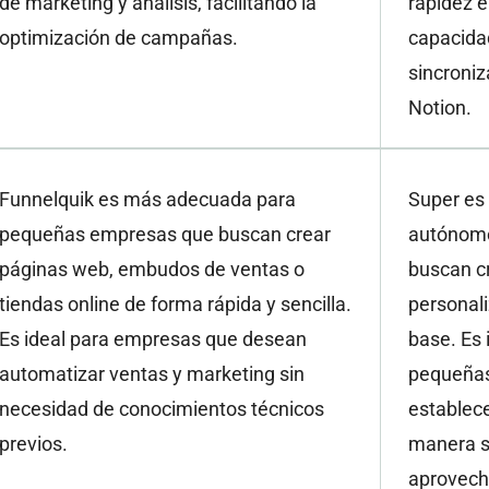
de marketing y análisis, facilitando la
rapidez e
optimización de campañas.
capacida
sincroni
Notion.
Funnelquik es más adecuada para
Super es
pequeñas empresas que buscan crear
autónomo
páginas web, embudos de ventas o
buscan c
tiendas online de forma rápida y sencilla.
personal
Es ideal para empresas que desean
base. Es 
automatizar ventas y marketing sin
pequeña
necesidad de conocimientos técnicos
establece
previos.
manera se
aprovecha