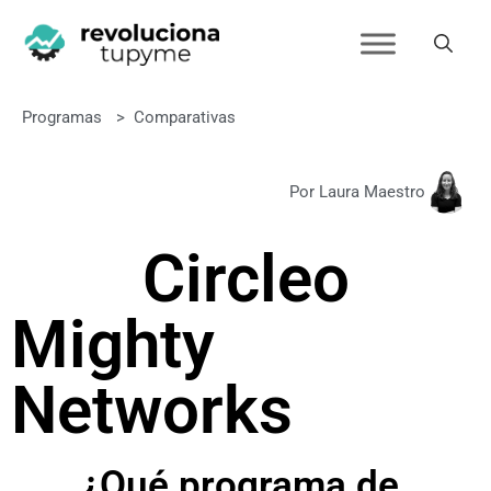
Programas
>
Comparativas
Por Laura Maestro
Circle
o
Mighty
Networks
¿Qué programa de