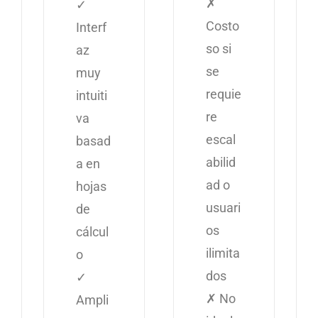
✗
✓
Costo
Interf
so si
az
se
muy
requie
intuiti
re
va
escal
basad
abilid
a en
ad o
hojas
usuari
de
os
cálcul
ilimita
o
dos
✓
✗ No
Ampli