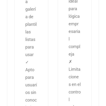
ideal
a
para
galerí
lógica
a de
empr
plantil
esaria
las
l
listas
compl
para
eja
usar
✗
✓
Limita
Apto
cione
para
s en el
usuari
contro
os sin
l
conoc