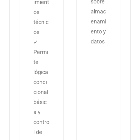
sobre
imient
almac
os
enami
técnic
ento y
os
datos
✓
Permi
te
lógica
condi
cional
básic
a y
contro
l de