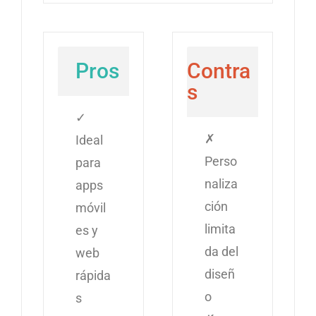
Pros
Contra
s
✓
✗
Ideal
Perso
para
naliza
apps
ción
móvil
limita
es y
da del
web
diseñ
rápida
o
s