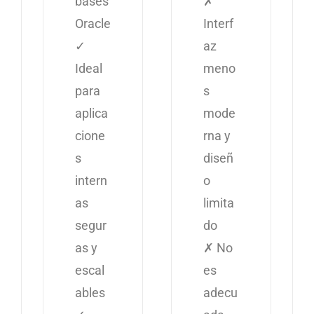
bases
✗
Oracle
Interf
✓
az
Ideal
meno
para
s
aplica
mode
cione
rna y
s
diseñ
intern
o
as
limita
segur
do
as y
✗ No
escal
es
ables
adecu