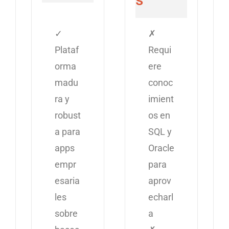
✓
✗
Plataf
Requi
orma
ere
madu
conoc
ra y
imient
robust
os en
a para
SQL y
apps
Oracle
empr
para
esaria
aprov
les
echarl
sobre
a