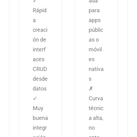
✓
ada
Rápid
para
a
apps
creaci
públic
ón de
as o
interf
móvil
aces
es
CRUD
nativa
desde
s
datos
✗
✓
Curva
Muy
técnic
buena
a alta,
integr
no