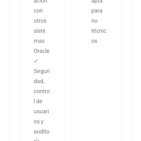
ación
apta
con
para
otros
no
siste
técnic
mas
os
Oracle
✓
Seguri
dad,
contro
l de
usuari
os y
audito