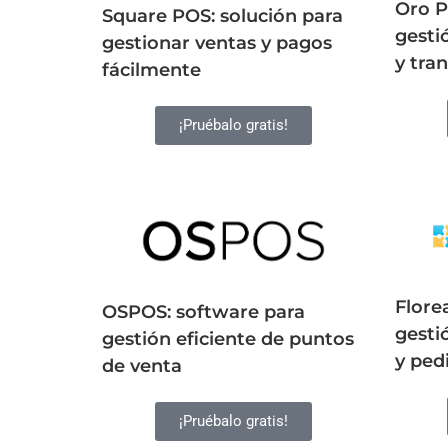
Oro P
Square POS: solución para
gesti
gestionar ventas y pagos
y tra
fácilmente
¡Pruébalo gratis!
Flore
OSPOS: software para
gesti
gestión eficiente de puntos
y ped
de venta
¡Pruébalo gratis!