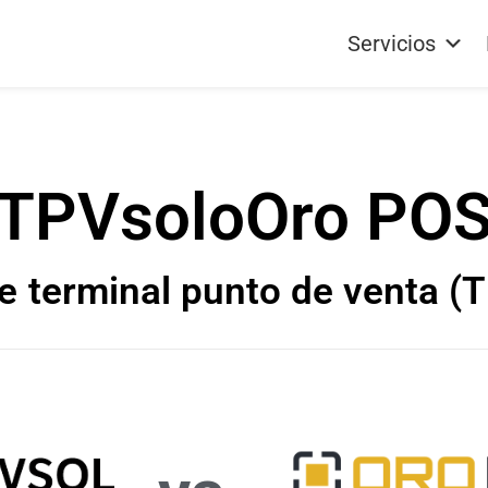
Servicios
TPVsol
o
Oro PO
e
terminal punto de venta (T