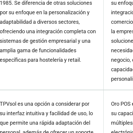
1985. Se diferencia de otras soluciones
su enfoqu
por su enfoque en la personalización y
integraci
adaptabilidad a diversos sectores,
comercio
ofreciendo una integración completa con
la empre
sistemas de gestión empresarial y una
solucione
amplia gama de funcionalidades
necesida
específicas para hostelería y retail.
negocio, 
capacidad
personal
TPVsol es una opción a considerar por
Oro POS e
su interfaz intuitiva y facilidad de uso, lo
su capac
que permite una rápida adaptación del
múltiple
personal, además de ofrecer un soporte
electróni