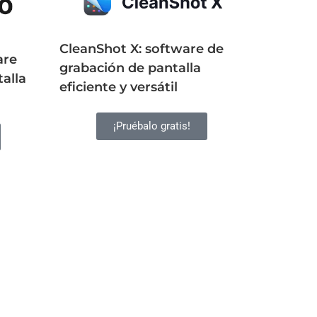
CleanShot X: software de
are
grabación de pantalla
alla
eficiente y versátil
¡Pruébalo gratis!