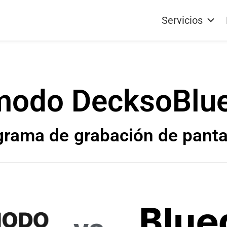
Servicios
modo Decks
o
Blu
grama de
grabación de pantal