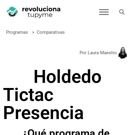
Programas
>
Comparativas
Por Laura Maestro
Holded
o
Tictac
Presencia
¿Qué programa de