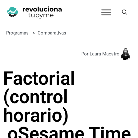
Programas
>
Comparativas
Por Laura Maestro
Factorial
(control
horario)
o
Sesame Time