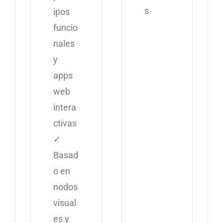
s
ipos
funcio
nales
y
apps
web
intera
ctivas
✓
Basad
o en
nodos
visual
es y