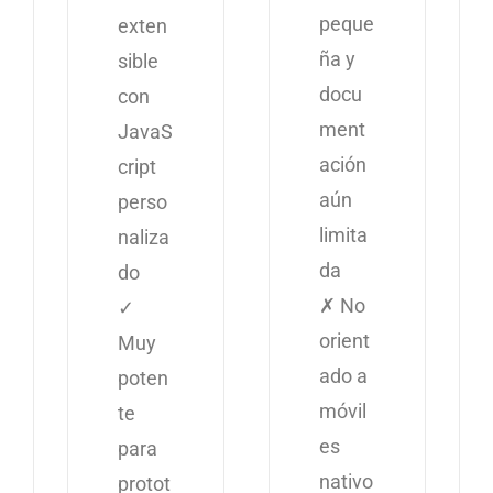
peque
exten
ña y
sible
docu
con
ment
JavaS
ación
cript
aún
perso
limita
naliza
da
do
✗ No
✓
orient
Muy
ado a
poten
móvil
te
es
para
nativo
protot