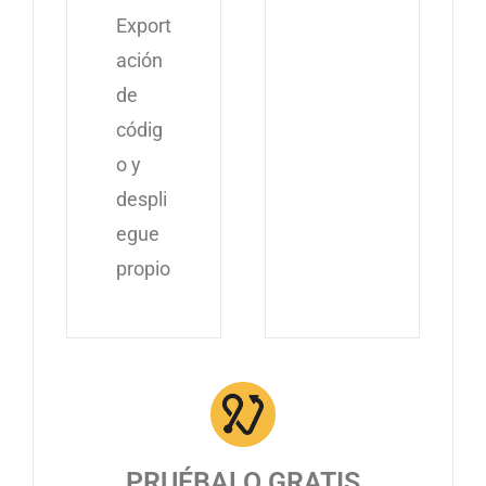
Export
ación
de
códig
o y
despli
egue
propio
PRUÉBALO GRATIS