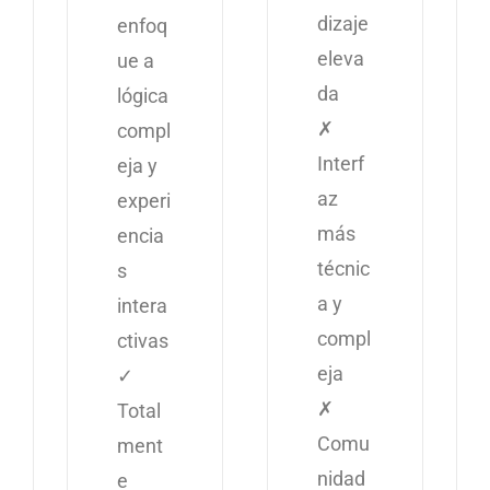
dizaje
enfoq
eleva
ue a
da
lógica
✗
compl
Interf
eja y
az
experi
más
encia
técnic
s
a y
intera
compl
ctivas
eja
✓
✗
Total
Comu
ment
nidad
e