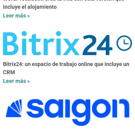
incluye el alojamiento
Leer más »
Bitrix24: un espacio de trabajo online que incluye un
CRM
Leer más »