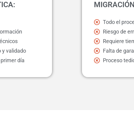
ICA:
MIGRACIÓ
Todo el proce
nformación
Riesgo de er
técnicos
Requiere tie
 y validado
Falta de gara
 primer día
Proceso tedi