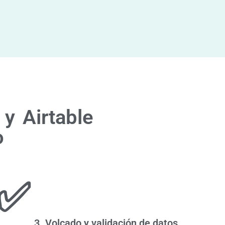
 y
Airtable
o
✅
3. Volcado y validación de datos