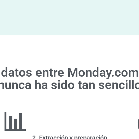
s datos entre Monday.com
nunca ha sido tan sencill
📊
2. Extracción y preparación